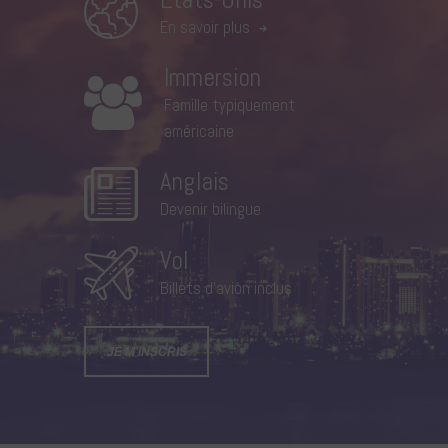
En savoir plus
Immersion
Famille typiquement
américaine
Anglais
Devenir bilingue
Vol
Billets d’avion inclus
JE M'INSCRIS