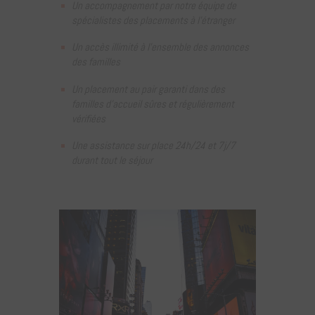
Un accompagnement par notre équipe de
spécialistes des placements à l’étranger
Un accès illimité à l’ensemble des annonces
des familles
Un placement au pair garanti dans des
familles d’accueil sûres et régulièrement
vérifiées
Une assistance sur place 24h/24 et 7j/7
durant tout le séjour