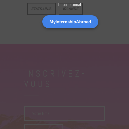
l'international !
ETATS-UNIS
IRLANDE
MyInternshipAbroad
INSCRIVEZ-
VOUS