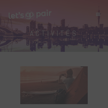
ACTIVITÉS
Accueil
Nos Programmes
Destinations
Blog
A Propos
Contact