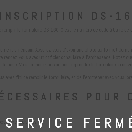
INSCRIPTION DS-1
de remplir le formulaire DS-160. C’est le numéro de code à barre d
ement américain. Assurez-vous d’avoir une photo au format demandé
rendez-vous avec un officier consulaire à l’ambassade. Notez que v
 la page. Vous en aurez besoin pour reprendre le formulaire là où vo
us avez fini de remplir le formulaire, et de l’emmener avec vous lor
ÉCESSAIRES POUR O
SERVICE FERM
ocuments suivants :