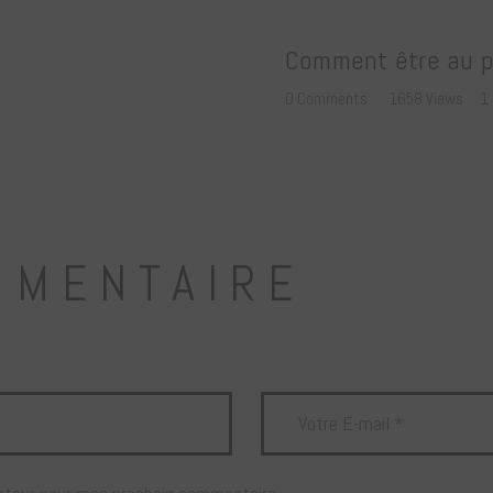
Comment être au pa
0
Comments
1658
Views
1
MMENTAIRE