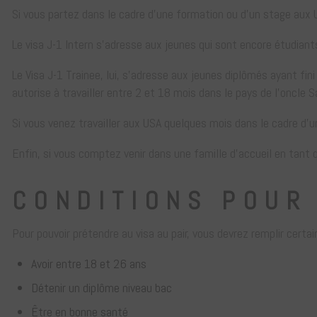
Si vous partez dans le cadre d’une formation ou d’un stage aux US
Le visa J-1 Intern s’adresse aux jeunes qui sont encore étudiants
Le Visa J-1 Trainee, lui, s’adresse aux jeunes diplômés ayant fin
autorise à travailler entre 2 et 18 mois dans le pays de l’oncle 
Si vous venez travailler aux USA quelques mois dans le cadre d’un
Enfin, si vous comptez venir dans une famille d’accueil en tant q
CONDITIONS POUR 
Pour pouvoir prétendre au visa au pair, vous devrez remplir certai
Avoir entre 18 et 26 ans
Détenir un diplôme niveau bac
Être en bonne santé