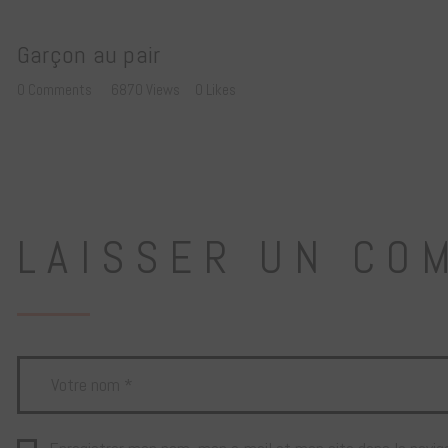
Garçon au pair
0
Comments
6870
Views
0
Likes
LAISSER UN CO