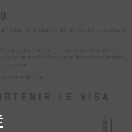
60
e confirmation du formulaire DS-160 qui vous permettra de passer
 pour le compléter. Si ça n’est pas le cas, vous pourrez
ous pouvez remplir le formulaire en plusieurs fois à condition
us l’aurez laissé.
s de votre rendez-vous.
BTENIR LE VISA
É