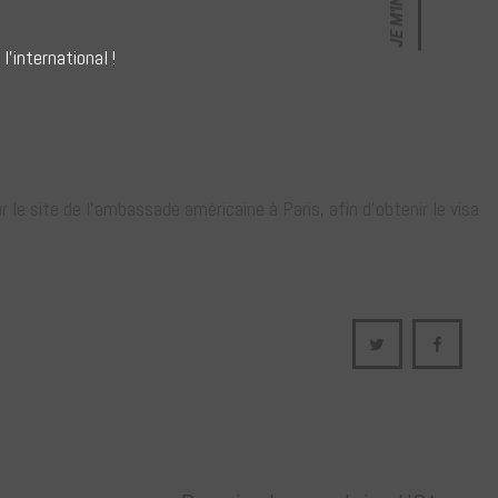
JE M'INSCRIS
'international !
e site de l’ambassade américaine à Paris, afin d’obtenir le visa