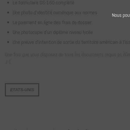
Le formulaire DS-160 complété
Une photo d’identité numérique aux normes
Nous pouv
Le paiement en ligne des frais de dossier
Une photocopie d’un diplôme niveau lycée
Une preuve d’intention de sortie du territoire américain à l’is
Une fois que vous disposez de tous les documents requis et dûme
J-1.
ETATS-UNIS