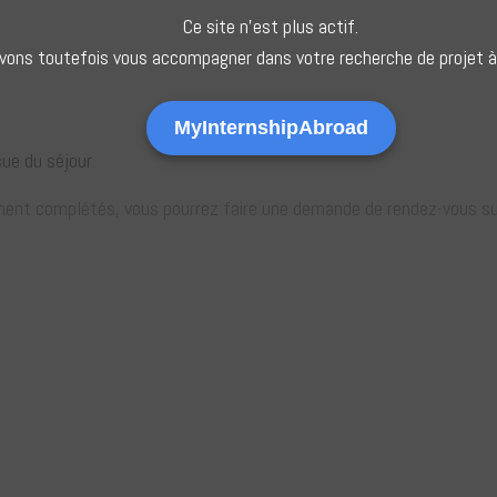
Ce site n’est plus actif.
ons toutefois vous accompagner dans votre recherche de projet à l
MyInternshipAbroad
sue du séjour
nt complétés, vous pourrez faire une demande de rendez-vous sur l