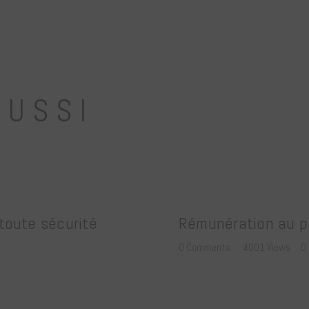
AUSSI
 toute sécurité
Rémunération au p
0
Comments
4001
Views
0