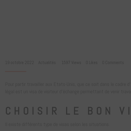
19 octobre 2022
Actualités
1597
Views
0
Likes
0
Comments
Pour partir travailler aux Etats-Unis, que ce soit dans le cadre 
légal est un visa de visiteur d’échange permettant de venir travai
CHOISIR LE BON VI
Il existe différents type de visas selon les situations.