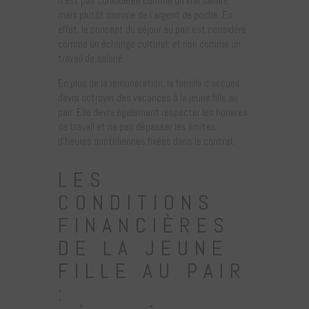
n’est pas considérée comme un vrai salaire,
mais plutôt comme de l’argent de poche. En
effet, le concept du séjour au pair est considéré
comme un échange culturel, et non comme un
travail de salarié.
En plus de la rémunération, la famille d’accueil
devra octroyer des vacances à la jeune fille au
pair. Elle devra également respecter les horaires
de travail et ne pas dépasser les limites
d’heures quotidiennes fixées dans le contrat.
LES
CONDITIONS
FINANCIÈRES
DE LA JEUNE
FILLE AU PAIR
: