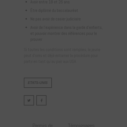
Avoir entre 18 et 26 ans
Être diplômé du baccalauréat
Ne pas avoir de casier judiciaire
Avoir de l’expérience dans la garde d’enfants,
et pouvoir montrer des références pour le
prouver
Si toutes les conditions sont remplies, le jeune
peut d’ores et déjà entamer la procédure pour
partir en tant qu’au pair aux USA.
ETATS-UNIS
Permis de
Témoignages