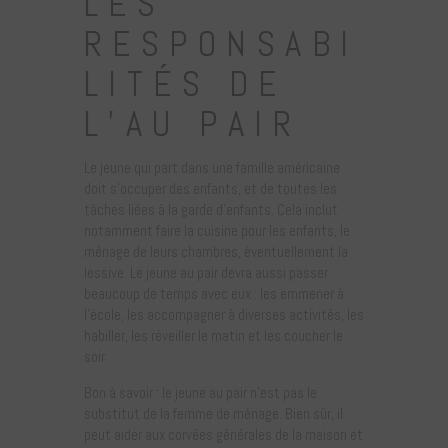
LES
RESPONSABI
LITÉS DE
L’AU PAIR
Le jeune qui part dans une famille américaine
doit s’occuper des enfants, et de toutes les
tâches liées à la garde d’enfants. Cela inclut
notamment faire la cuisine pour les enfants, le
ménage de leurs chambres, éventuellement la
lessive. Le jeune au pair devra aussi passer
beaucoup de temps avec eux : les emmener à
l’école, les accompagner à diverses activités, les
habiller, les réveiller le matin et les coucher le
soir.
Bon à savoir : le jeune au pair n’est pas le
substitut de la femme de ménage. Bien sûr, il
peut aider aux corvées générales de la maison et