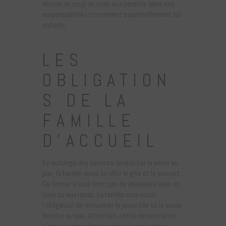
donner un coup de main aux parents. Mais ses
responsabilités concernent essentiellement les
enfants.
LES
OBLIGATION
S DE LA
FAMILLE
D’ACCUEIL
En échange des services rendus par le jeune au
pair, la famille devra lui offrir le gîte et le couvert.
Ce dernier n’aura donc pas de dépenses liées au
loyer ou aux repas. La famille aura aussi
l’obligation de rémunérer la jeune fille ou le jeune
homme au pair. Attention, cette rémunération